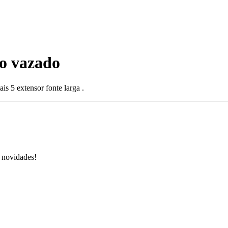
ão vazado
s 5 extensor fonte larga .
s novidades!